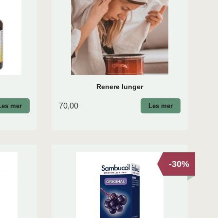
Renere lunger
70,00
Les mer
Les mer
-30%