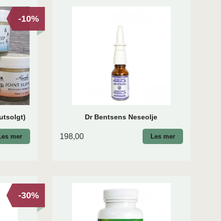
-10%
utsolgt)
Dr Bentsens Neseolje
198,00
Les mer
Les mer
-30%