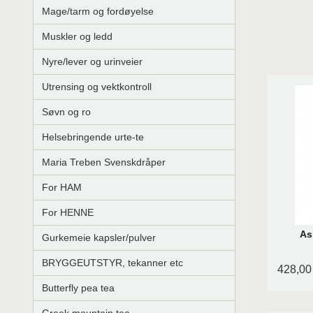
Mage/tarm og fordøyelse
Muskler og ledd
Nyre/lever og urinveier
Utrensing og vektkontroll
Søvn og ro
Helsebringende urte-te
Maria Treben Svenskdråper
For HAM
For HENNE
As
Gurkemeie kapsler/pulver
BRYGGEUTSTYR, tekanner etc
428,00
Butterfly pea tea