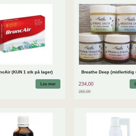
ncAir (KUN 1 stk på lager)
Breathe Deep (midlertidig 
234,00
Les mer
260,00
Rabatt