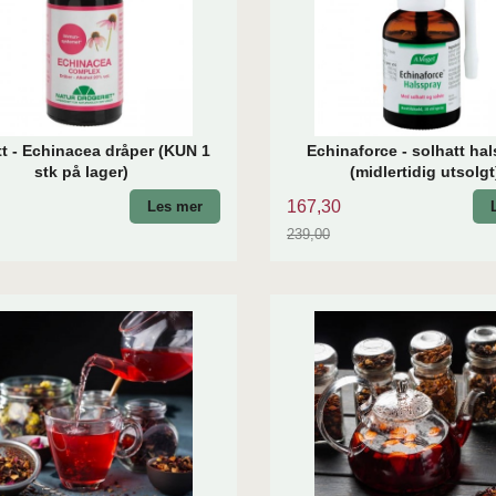
tt - Echinacea dråper (KUN 1
Echinaforce - solhatt ha
stk på lager)
(midlertidig utsolgt
167,30
Les mer
239,00
Rabatt