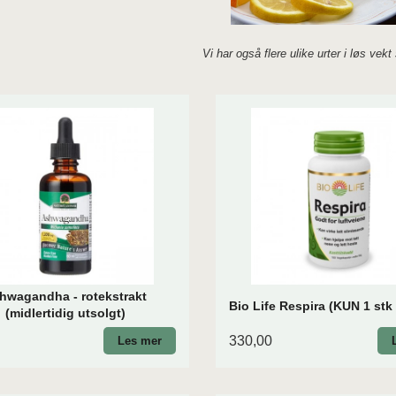
Vi har også flere ulike urter i løs vek
hwagandha - rotekstrakt
Bio Life Respira (KUN 1 stk 
(midlertidig utsolgt)
330,00
Les mer