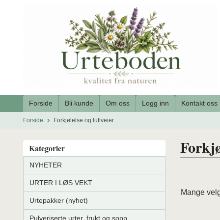
Gå
til
innholdet
Forside
Bli kunde
Om oss
Logg inn
Kontakt oss
Forside
Forkjølelse og luftveier
Forkjø
Kategorier
NYHETER
URTER I LØS VEKT
Mange velge
Urtepakker (nyhet)
Pulveriserte urter, frukt og sopp