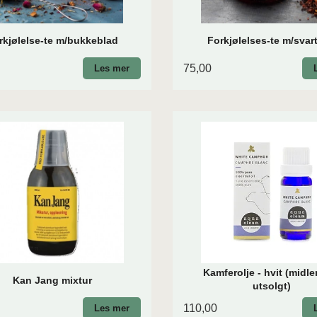
rkjølelse-te m/bukkeblad
Forkjølelses-te m/svart
75,00
Les mer
Kamferolje - hvit (midle
Kan Jang mixtur
utsolgt)
110,00
Les mer