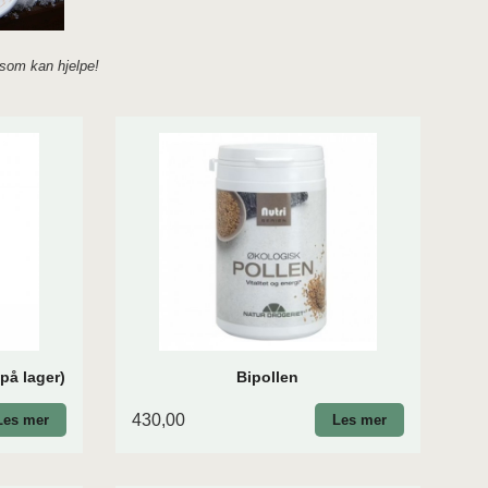
t som kan hjelpe!
på lager)
Bipollen
430,00
Les mer
Les mer