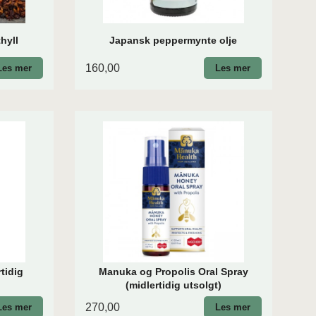
hyll
Japansk peppermynte olje
160,00
Les mer
Les mer
rtidig
Manuka og Propolis Oral Spray
(midlertidig utsolgt)
270,00
Les mer
Les mer