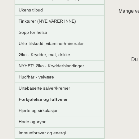
Ukens tilbud
Mange vel
Tinkturer (NYE VARER INNE)
Sopp for helsa
Urte-tilskudd, vitaminer/mineraler
Øko - Krydder, mat, drikke
Du 
NYHET! Øko - Krydderblandinger
Hud/hår - velvære
Urtebaserte salver/kremer
Forkjølelse og luftveier
Hjerte og sirkulasjon
Hode og øyne
Immunforsvar og energi