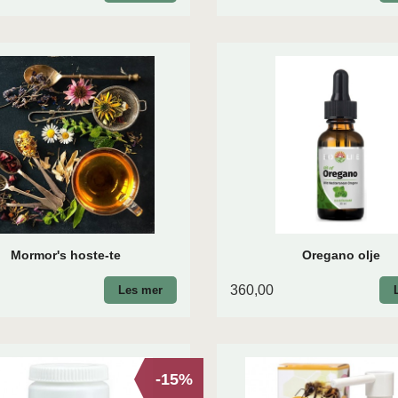
Mormor's hoste-te
Oregano olje
360,00
Les mer
-15%