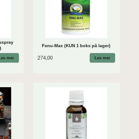
lsspray
Fenu-Max (KUN 1 boks på lager)
)
274,00
Les mer
Les mer