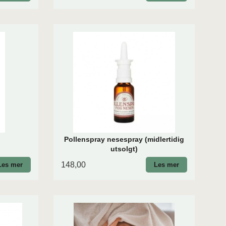
Pollenspray nesespray (midlertidig
utsolgt)
148,00
Les mer
Les mer