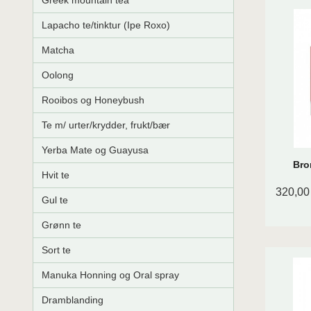
Greek mountain tea
Lapacho te/tinktur (Ipe Roxo)
Matcha
Oolong
Rooibos og Honeybush
Te m/ urter/krydder, frukt/bær
Yerba Mate og Guayusa
Bro
Hvit te
320,00
Gul te
Grønn te
Sort te
Manuka Honning og Oral spray
Dramblanding