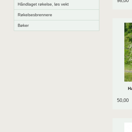
98,00
Håndlaget røkelse, løs vekt
Røkelsesbrennere
Bøker
H
50,00