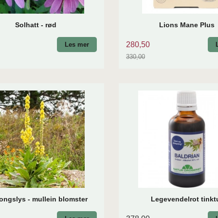
Solhatt - rød
Lions Mane Plus
280,50
Les mer
330,00
Rabatt
kongslys - mullein blomster
Legevendelrot tinkt