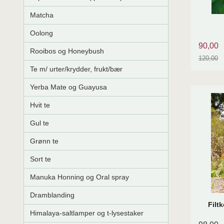
Matcha
Oolong
90,00
Rooibos og Honeybush
120,00
Rabatt
Te m/ urter/krydder, frukt/bær
Yerba Mate og Guayusa
Hvit te
Gul te
Grønn te
Sort te
Manuka Honning og Oral spray
Dramblanding
Filt
Himalaya-saltlamper og t-lysestaker