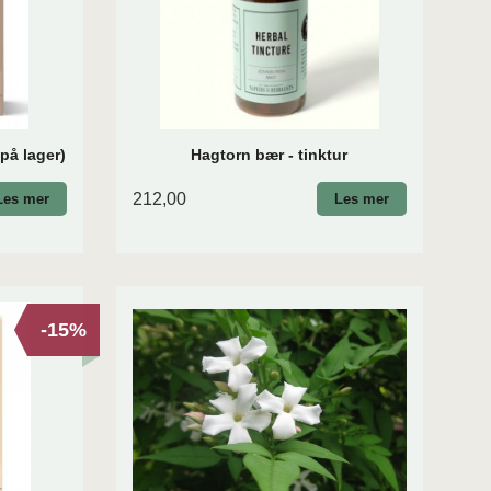
på lager)
Hagtorn bær - tinktur
212,00
Les mer
Les mer
-15%