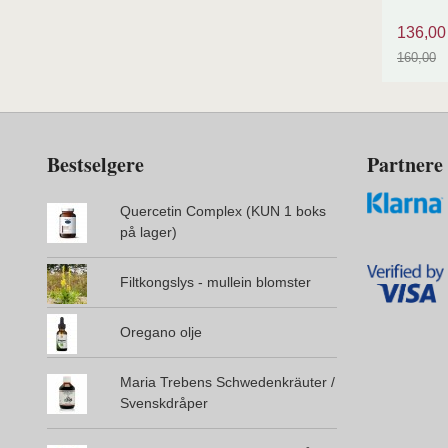
136,00
160,00
Rabatt
Bestselgere
Partnere
Quercetin Complex (KUN 1 boks
på lager)
Filtkongslys - mullein blomster
Oregano olje
Maria Trebens Schwedenkräuter /
Svenskdråper