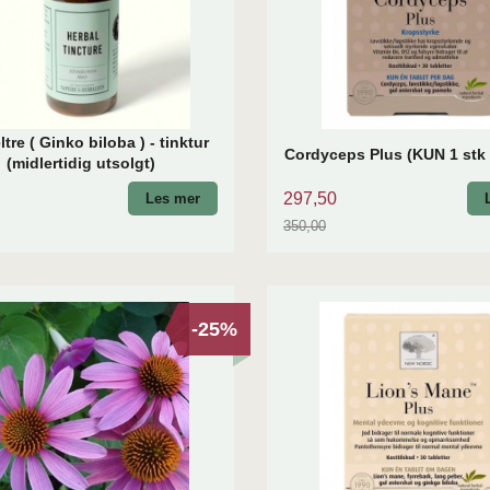
tre ( Ginko biloba ) - tinktur
Cordyceps Plus (KUN 1 stk 
(midlertidig utsolgt)
297,50
Les mer
350,00
Rabatt
-25%