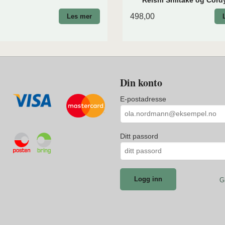
Reishi Shiitake og Cor
498,00
Les mer
Din konto
E-postadresse
Ditt passord
G