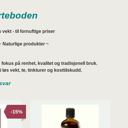
rteboden
vekt - til fornuftige priser
 · Naturlige produkter ~
 fokus på renhet, kvalitet og tradisjonell bruk.
løs vekt, te, tinkturer og kosttilskudd.
nsvar
-15%