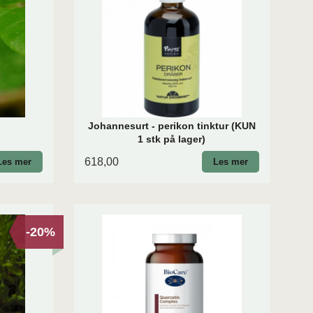
Johannesurt - perikon tinktur (KUN
1 stk på lager)
618,00
Les mer
Les mer
-20%