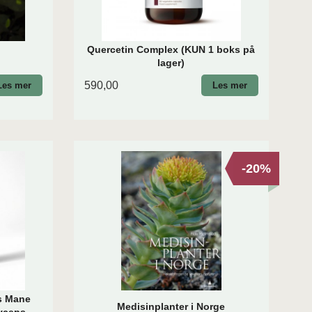
Quercetin Complex (KUN 1 boks på
lager)
590,00
Les mer
Les mer
-20%
s Mane
Medisinplanter i Norge