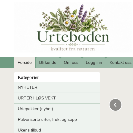
Gå
til
innholdet
Forside
Bli kunde
Om oss
Logg inn
Kontakt oss
Kategorier
NYHETER
URTER I LØS VEKT
Pre
Urtepakker (nyhet)
Pulveriserte urter, frukt og sopp
Ukens tilbud