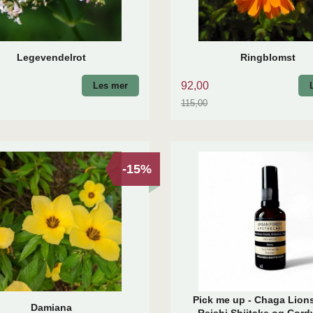
Legevendelrot
Ringblomst
92,00
Les mer
115,00
Rabatt
-15%
Pick me up - Chaga Lion
Damiana