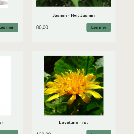
Jasmin - Hvit Jasmin
80,00
Les mer
Les mer
ur
Løvetann - rot