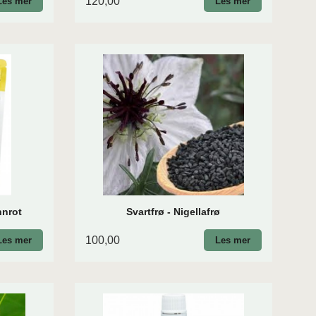
120,00
Les mer
Les mer
nnrot
Svartfrø - Nigellafrø
100,00
Les mer
Les mer