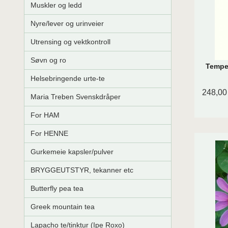
Muskler og ledd
Nyre/lever og urinveier
Utrensing og vektkontroll
Søvn og ro
Tempel
Helsebringende urte-te
248,00
Maria Treben Svenskdråper
For HAM
For HENNE
Gurkemeie kapsler/pulver
BRYGGEUTSTYR, tekanner etc
Butterfly pea tea
Greek mountain tea
Lapacho te/tinktur (Ipe Roxo)