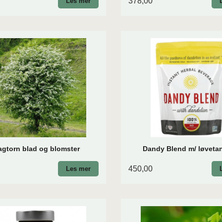
378,00
Les mer
agtorn blad og blomster
Dandy Blend m/ løveta
450,00
Les mer