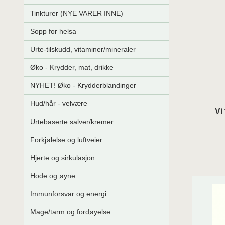
Tinkturer (NYE VARER INNE)
Sopp for helsa
Urte-tilskudd, vitaminer/mineraler
Øko - Krydder, mat, drikke
NYHET! Øko - Krydderblandinger
Hud/hår - velvære
Vi
Urtebaserte salver/kremer
Forkjølelse og luftveier
Hjerte og sirkulasjon
Hode og øyne
Immunforsvar og energi
Mage/tarm og fordøyelse