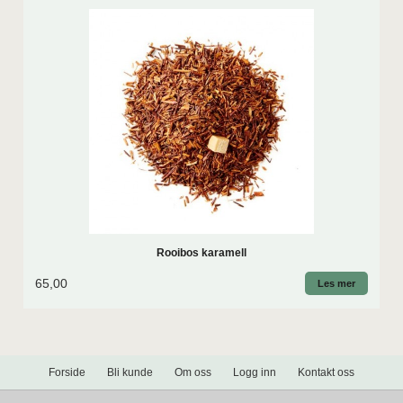
Rooibos karamell
65,00
Les mer
Forside
Bli kunde
Om oss
Logg inn
Kontakt oss