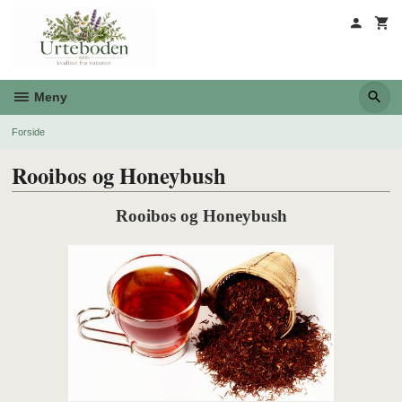
Gå
til
innholdet
Meny
Forside
Rooibos og Honeybush
Rooibos og Honeybush