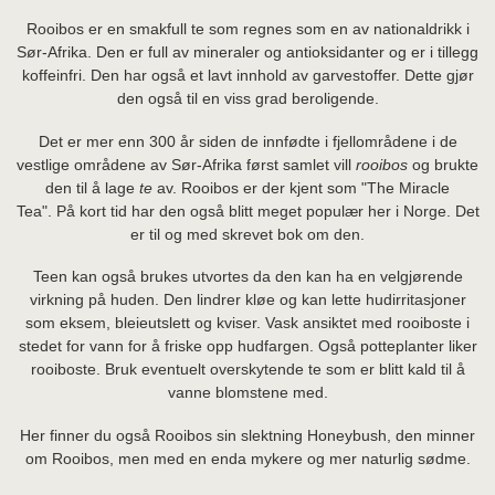
Rooibos er en smakfull te som regnes som en av nationaldrikk i
Sør-Afrika. Den er full av mineraler og antioksidanter og er i tillegg
koffeinfri. Den har også et lavt innhold av garvestoffer. Dette gjør
den også til en viss grad beroligende.
Det er mer enn 300 år siden de innfødte i fjellområdene i de
vestlige områdene av Sør-Afrika først samlet vill
rooibos
og brukte
den til å lage
te
av. Rooibos er der kjent som "The Miracle
Tea". På kort tid har den også blitt meget populær her i Norge. Det
er til og med skrevet bok om den.
Teen kan også brukes utvortes da den kan ha en velgjørende
virkning på huden. Den lindrer kløe og kan lette hudirritasjoner
som eksem, bleieutslett og kviser. Vask ansiktet med rooiboste i
stedet for vann for å friske opp hudfargen. Også potteplanter liker
rooiboste. Bruk eventuelt overskytende te som er blitt kald til å
vanne blomstene med.
Her finner du også Rooibos sin slektning Honeybush, den minner
om Rooibos, men med en enda mykere og mer naturlig sødme.