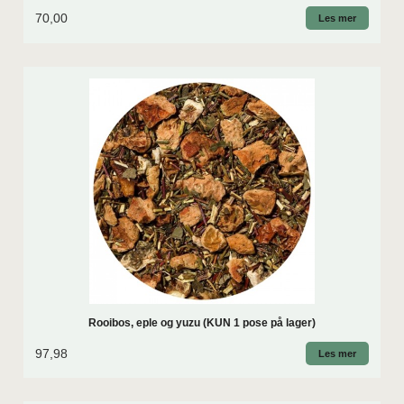
70,00
Les mer
Rooibos, eple og yuzu (KUN 1 pose på lager)
97,98
Les mer