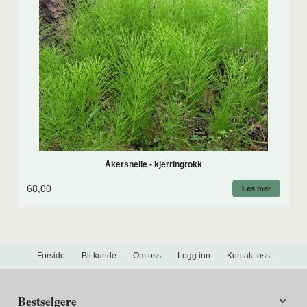
Åkersnelle - kjerringrokk
68,00
Les mer
Forside
Bli kunde
Om oss
Logg inn
Kontakt oss
Bestselgere