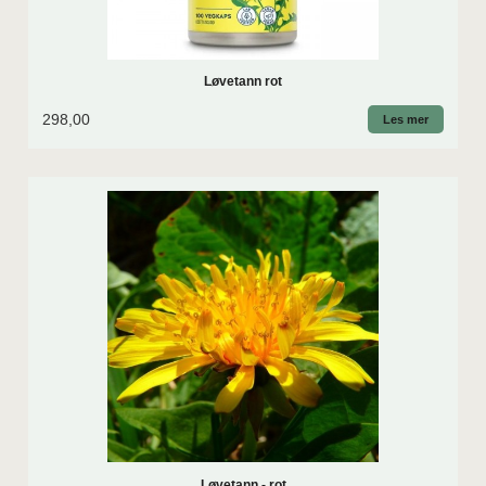
Løvetann rot
298,00
Les mer
Løvetann - rot