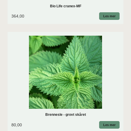
Bio Life cranex-MF
364,00
Les mer
Brennesle - grovt skåret
80,00
Les mer