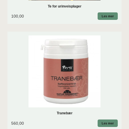
Te for urinveisplager
100,00
Les mer
Tranebær
560,00
Les mer