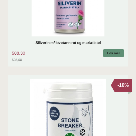
Siliverin m/ løvetann rot og mariatistel
508,30
Les mer
598,00
Rabatt
-10%