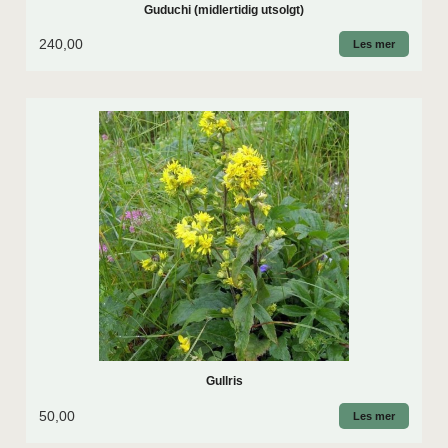
Guduchi (midlertidig utsolgt)
240,00
Les mer
Gullris
50,00
Les mer