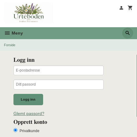
Gå
til
innholdet
Meny
Forside
Logg inn
Glemt passord?
Opprett konto
Privatkunde