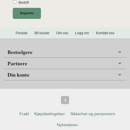
Bedrift
Forside
Bli kunde
Om oss
Logg inn
Kontakt oss
Bestselgere
Partnere
Din konto
Frakt
Kjøpsbetingelser
Sikkerhet og personvern
Nyhetsbrev