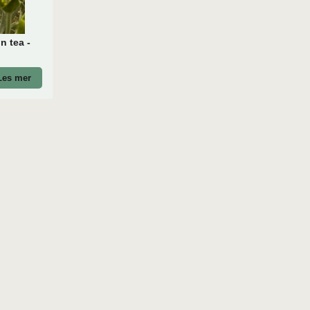
n tea -
Les mer