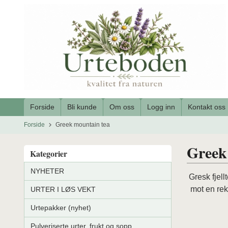
Gå
til
innholdet
Forside
Bli kunde
Om oss
Logg inn
Kontakt oss
Forside
Greek mountain tea
Greek
Kategorier
NYHETER
Gresk fjel
mot en rek
URTER I LØS VEKT
Urtepakker (nyhet)
Pulveriserte urter, frukt og sopp