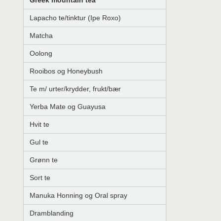
Greek mountain tea
Lapacho te/tinktur (Ipe Roxo)
Matcha
Oolong
Rooibos og Honeybush
Te m/ urter/krydder, frukt/bær
Yerba Mate og Guayusa
Hvit te
Gul te
Grønn te
Sort te
Manuka Honning og Oral spray
Dramblanding