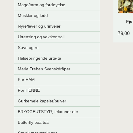
Mage/tarm og fordøyelse
Muskler og ledd
Fje
Nyre/lever og urinveier
79,00
Utrensing og vektkontroll
Søvn og ro
Helsebringende urte-te
Maria Treben Svenskdråper
For HAM
For HENNE
Gurkemeie kapsler/pulver
BRYGGEUTSTYR, tekanner etc
Butterfly pea tea