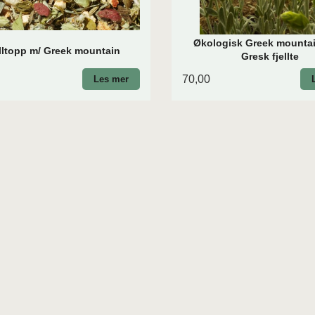
Økologisk Greek mountai
lltopp m/ Greek mountain
Gresk fjellte
70,00
Les mer