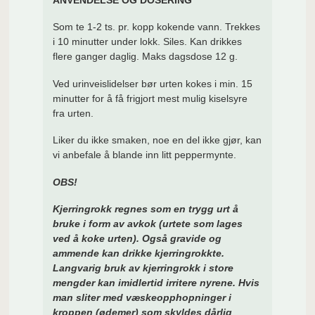
Som te 1-2 ts. pr. kopp kokende vann. Trekkes
i 10 minutter under lokk. Siles. Kan drikkes
flere ganger daglig. Maks dagsdose 12 g.
Ved urinveislidelser bør urten kokes i min. 15
minutter for å få frigjort mest mulig kiselsyre
fra urten.
Liker du ikke smaken, noe en del ikke gjør, kan
vi anbefale å blande inn litt peppermynte.
OBS!
Kjerringrokk regnes som en trygg urt å
bruke i form av avkok (urtete som lages
ved å koke urten). Også gravide og
ammende kan drikke kjerringrokkte.
Langvarig bruk av kjerringrokk i store
mengder kan imidlertid irritere nyrene. Hvis
man sliter med væskeopphopninger i
kroppen (ødemer) som skyldes dårlig