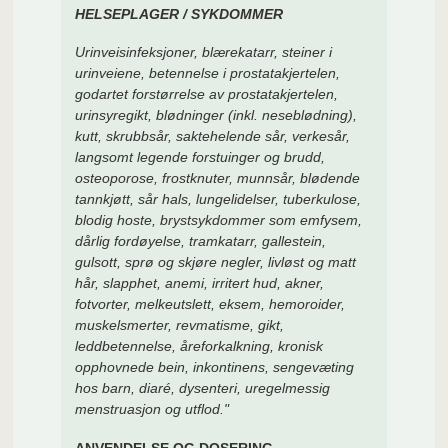
HELSEPLAGER / SYKDOMMER
Urinveisinfeksjoner, blærekatarr, steiner i
urinveiene, betennelse i prostatakjertelen,
godartet forstørrelse av prostatakjertelen,
urinsyregikt, blødninger (inkl. neseblødning),
kutt, skrubbsår, saktehelende sår, verkesår,
langsomt legende forstuinger og brudd,
osteoporose, frostknuter, munnsår, blødende
tannkjøtt, sår hals, lungelidelser, tuberkulose,
blodig hoste, brystsykdommer som emfysem,
dårlig fordøyelse, tramkatarr, gallestein,
gulsott, sprø og skjøre negler, livløst og matt
hår, slapphet, anemi, irritert hud, akner,
fotvorter, melkeutslett, eksem, hemoroider,
muskelsmerter, revmatisme, gikt,
leddbetennelse, åreforkalkning, kronisk
opphovnede bein, inkontinens, sengevæting
hos barn, diaré, dysenteri, uregelmessig
menstruasjon og utflod."
ANVENDELSE OG DOSERING