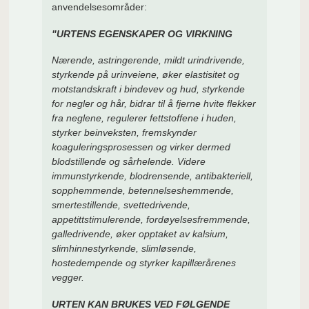
anvendelsesområder:
"URTENS EGENSKAPER OG VIRKNING
Nærende, astringerende, mildt urindrivende,
styrkende på urinveiene, øker elastisitet og
motstandskraft i bindevev og hud, styrkende
for negler og hår, bidrar til å fjerne hvite flekker
fra neglene, regulerer fettstoffene i huden,
styrker beinveksten, fremskynder
koaguleringsprosessen og virker dermed
blodstillende og sårhelende. Videre
immunstyrkende, blodrensende, antibakteriell,
sopphemmende, betennelseshemmende,
smertestillende, svettedrivende,
appetittstimulerende, fordøyelsesfremmende,
galledrivende, øker opptaket av kalsium,
slimhinnestyrkende, slimløsende,
hostedempende og styrker kapillærårenes
vegger.
URTEN KAN BRUKES VED FØLGENDE