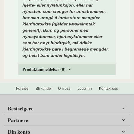
hjerte- eller nyrefunksjon, eller har
nyrestein som stenger for urinstrømmen,
bør man unngå å innta store mengder
kjerringrokkte (gjelder væskeinntak
generelt). Barn og personer med
nyresykdommer, hjertesykdommer eller
som har høyt blodtrykk, må drikke
kjerringrokkte bare i begrensede mengder,
og helst bare under legetilsyn.
Produktanmeldelser (0)
Forside
Bli kunde
Om oss
Logg inn
Kontakt oss
Bestselgere
Partnere
Din konto