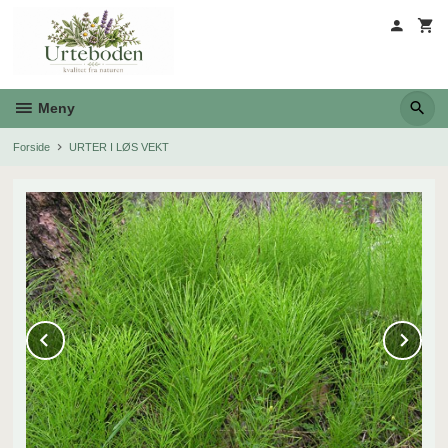
Gå
til
innholdet
Meny
Forside
URTER I LØS VEKT
Prev
Ne