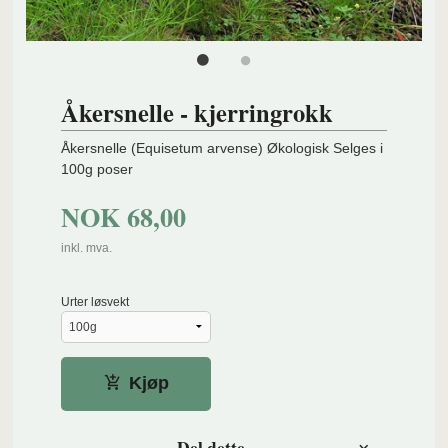
Åkersnelle - kjerringrokk
Åkersnelle (Equisetum arvense) Økologisk Selges i
100g poser
NOK
68,00
inkl. mva.
Urter løsvekt
Kjøp
Del dette