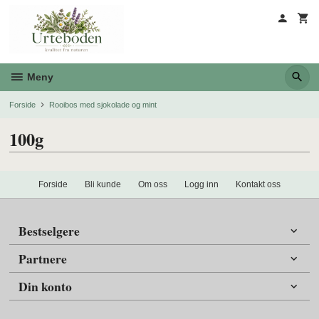
Gå
til
innholdet
Meny
Forside
Rooibos med sjokolade og mint
100g
Forside
Bli kunde
Om oss
Logg inn
Kontakt oss
Bestselgere
Partnere
Din konto