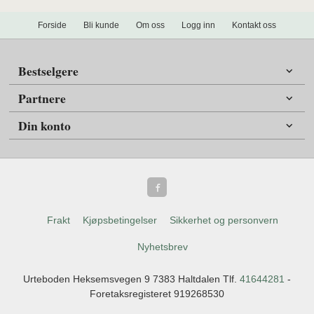
Forside
Bli kunde
Om oss
Logg inn
Kontakt oss
Bestselgere
Partnere
Din konto
Frakt
Kjøpsbetingelser
Sikkerhet og personvern
Nyhetsbrev
Urteboden Heksemsvegen 9 7383 Haltdalen Tlf.
41644281
-
Foretaksregisteret 919268530