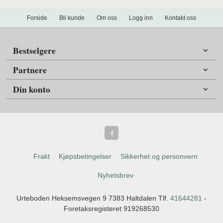
Forside
Bli kunde
Om oss
Logg inn
Kontakt oss
Bestselgere
Partnere
Din konto
Frakt
Kjøpsbetingelser
Sikkerhet og personvern
Nyhetsbrev
Urteboden Heksemsvegen 9 7383 Haltdalen Tlf.
41644281
-
Foretaksregisteret 919268530