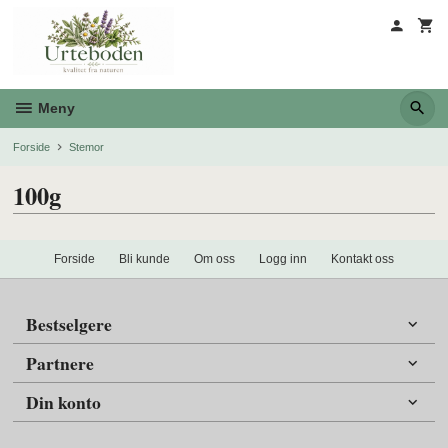
Gå
til
innholdet
Meny
Forside
Stemor
100g
Forside
Bli kunde
Om oss
Logg inn
Kontakt oss
Bestselgere
Partnere
Din konto