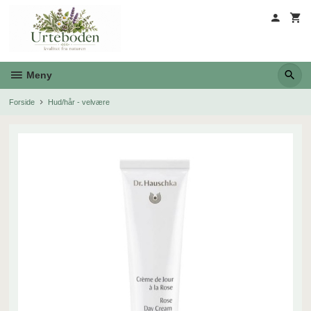
Gå
til
innholdet
Meny
Forside
Hud/hår - velvære