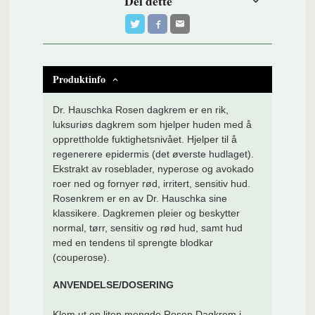
Del dette
Produktinfo
Dr. Hauschka Rosen dagkrem er en rik,
luksuriøs dagkrem som hjelper huden med å
opprettholde fuktighetsnivået. Hjelper til å
regenerere epidermis (det øverste hudlaget).
Ekstrakt av roseblader, nyperose og avokado
roer ned og fornyer rød, irritert, sensitiv hud.
Rosenkrem er en av Dr. Hauschka sine
klassikere. Dagkremen pleier og beskytter
normal, tørr, sensitiv og rød hud, samt hud
med en tendens til sprengte blodkar
(couperose).
ANVENDELSE/DOSERING
Klem ut en liten mengde Rosen Dagkrem i