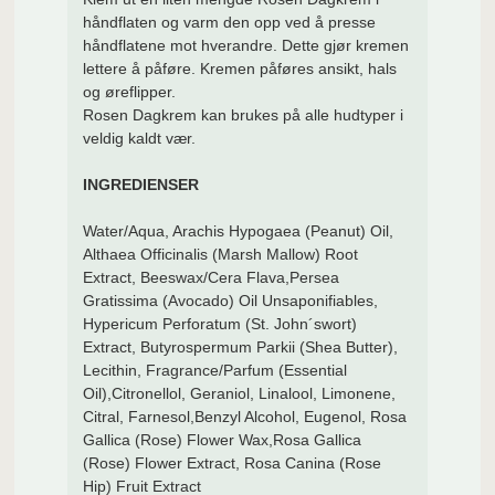
håndflaten og varm den opp ved å presse
håndflatene mot hverandre. Dette gjør kremen
lettere å påføre. Kremen påføres ansikt, hals
og øreflipper.
Rosen Dagkrem kan brukes på alle hudtyper i
veldig kaldt vær.
INGREDIENSER
Water/Aqua, Arachis Hypogaea (Peanut) Oil,
Althaea Officinalis (Marsh Mallow) Root
Extract, Beeswax/Cera Flava,Persea
Gratissima (Avocado) Oil Unsaponifiables,
Hypericum Perforatum (St. John´swort)
Extract, Butyrospermum Parkii (Shea Butter),
Lecithin, Fragrance/Parfum (Essential
Oil),Citronellol, Geraniol, Linalool, Limonene,
Citral, Farnesol,Benzyl Alcohol, Eugenol, Rosa
Gallica (Rose) Flower Wax,Rosa Gallica
(Rose) Flower Extract, Rosa Canina (Rose
Hip) Fruit Extract