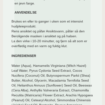
en jevn farge.
ANVENDELSE
Brukes en eller to ganger i uken som et intensivt
hudpleieprodukt.
Rens ansiktet og påfør Ansiktsvann, påfør så den
Beroligende masken i ansiktet og på halsen.
La den virke i 10-20 minutter, og fjern så alt som er
overflødig med en varm og fuktig klut.
INGREDIENSER
Water (Aqua), Hamamelis Virginiana (Witch Hazel)
Leaf Water, Pyrus Cydonia Seed Extract, Cocos
Nucifera (Coconut) Oil, Butyrospermum Parkii (Shea)
Butter, Alcohol, Glycerin, Macadamia Ternifolia Seed
Oil, Helianthus Annuus (Sunflower) Seed Oil, Beeswax
(Cera Alba), Anthyllis Vulneraria Extract, Chamomilla
Recutita (Matricaria) Flower Extract, Arachis Hypogaea
(Peanut) Oil, Cetearyl Alcohol, Simmondsia Chinensis