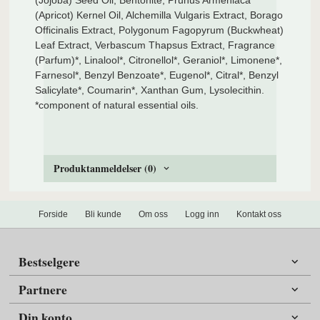
(Jojoba) Seed Oil, Bentonite, Prunus Armeniaca
(Apricot) Kernel Oil, Alchemilla Vulgaris Extract, Borago
Officinalis Extract, Polygonum Fagopyrum (Buckwheat)
Leaf Extract, Verbascum Thapsus Extract, Fragrance
(Parfum)*, Linalool*, Citronellol*, Geraniol*, Limonene*,
Farnesol*, Benzyl Benzoate*, Eugenol*, Citral*, Benzyl
Salicylate*, Coumarin*, Xanthan Gum, Lysolecithin.
*component of natural essential oils.
Produktanmeldelser (0)
Forside
Bli kunde
Om oss
Logg inn
Kontakt oss
Bestselgere
Partnere
Din konto