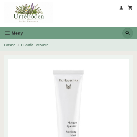
Gå
til
innholdet
Meny
Forside
Hud/hår - velvære