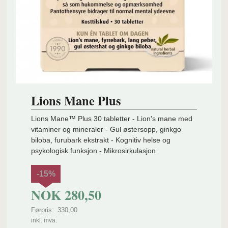
Lions Mane Plus
Lions Mane™ Plus 30 tabletter - Lion's mane med
vitaminer og mineraler - Gul østersopp, ginkgo
biloba, furubark ekstrakt - Kognitiv helse og
psykologisk funksjon - Mikrosirkulasjon
-15%
NOK
280,50
Førpris:
330,00
Rabatt
inkl. mva.