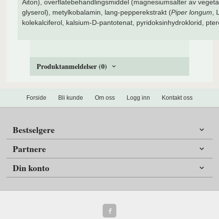
Aiton), overflatebehandlingsmiddel (magnesiumsalter av vegetabi
glyserol), metylkobalamin, lang-pepperekstrakt (
Piper longum
, 
kolekalciferol, kalsium-D-pantotenat, pyridoksinhydroklorid, pt
Produktanmeldelser (0)
Forside
Bli kunde
Om oss
Logg inn
Kontakt oss
Bestselgere
Partnere
Din konto