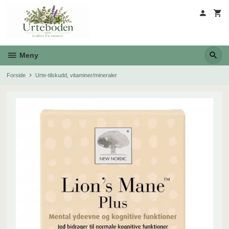
Gå
til
innholdet
Meny
Forside
Urte-tilskudd, vitaminer/mineraler