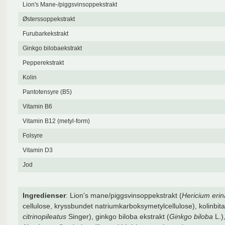
Lion's Mane-/piggsvinsoppekstrakt
Østerssoppekstrakt
Furubarkekstrakt
Ginkgo bilobaekstrakt
Pepperekstrakt
Kolin
Pantotensyre (B5)
Vitamin B6
Vitamin B12 (metyl-form)
Folsyre
Vitamin D3
Jod
Ingredienser
: Lion's mane/piggsvinsoppekstrakt (
Hericium eri
cellulose, kryssbundet natriumkarboksymetylcellulose), kolinbita
citrinopileatus
Singer), ginkgo biloba ekstrakt (
Ginkgo biloba
L.)