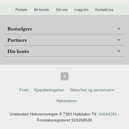
Forside
Bli kunde
Om oss
Logg inn
Kontakt oss
Bestselgere
Partnere
Din konto
Frakt
Kjøpsbetingelser
Sikkerhet og personvern
Nyhetsbrev
Urteboden Heksemsvegen 9 7383 Haltdalen Tlf.
41644281
-
Foretaksregisteret 919268530