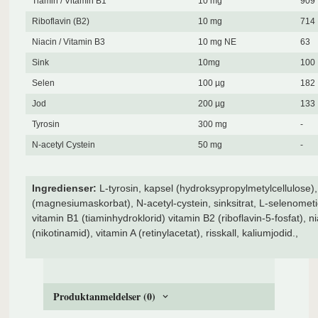
Tiamin / Vitamin B1
10 mg
909
Riboflavin (B2)
10 mg
714
Niacin / Vitamin B3
10 mg NE
63
Sink
10mg
100
Selen
100 µg
182
Jod
200 µg
133
Tyrosin
300 mg
-
N-acetyl Cystein
50 mg
-
Ingredienser:
L-tyrosin, kapsel (hydroksypropylmetylcellulose),
(magnesiumaskorbat), N-acetyl-cystein, sinksitrat, L-selenometi
vitamin B1 (tiaminhydroklorid) vitamin B2 (riboflavin-5-fosfat), ni
(nikotinamid), vitamin A (retinylacetat), risskall, kaliumjodid.,
Produktanmeldelser (0)