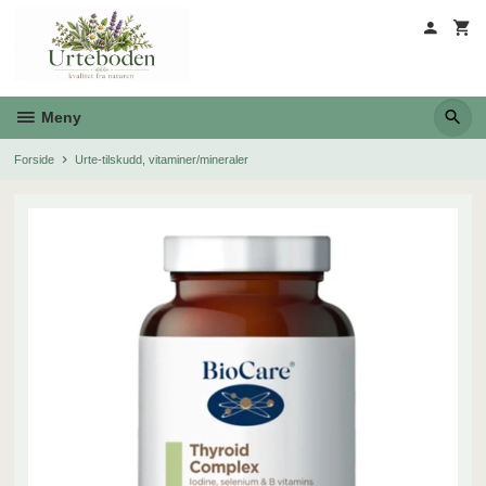
Gå
til
innholdet
Meny
Forside
Urte-tilskudd, vitaminer/mineraler