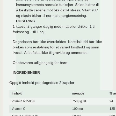
immunsystemets normale funksjon. Selen bidrar til
å beskytte cellene mot oksidativt stress. Vitamin C
og niacin bidrar til normal energiomsetning.
DOSERING
1 kapsel 2 ganger daglig med mat eller drikke. 1 til
frokost og 1 til lunsj.
Døgndosen bør ikke overskrides. Kosttilskudd bør ikke
brukes som erstatning for et variert kosthold og sunn
livsstil. Anbefales ikke til gravide og ammende.
Oppbevares utilgjengelig for barn.
INGREDIENSER
Oppgitt innhold per døgndose 2 kapsler
Innhold
mengde
% av
Vitamin A 2500iu
750 µg RE
94
Vitamin C
100 mg
125