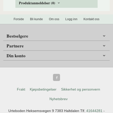
Produktanmeldelser (0)
Forside
Bli kunde
Om oss
Logg inn
Kontakt oss
Bestselgere
Partnere
Din konto
Frakt
Kjøpsbetingelser
Sikkerhet og personvern
Nyhetsbrev
Urteboden Heksemsvegen 9 7383 Haltdalen Tlf.
41644281
-