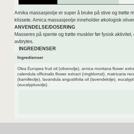
Arnika massasjeolje er super å bruke på stive og trøtte m
klissete. Arnica massasjeolje inneholder økologisk olive
ANVENDELSE/DOSERING
Masseres på spente og trøtte muskler før fysisk aktivitet,
avbrytes.
INGREDIENSER
Ingredienser
Olea Europea fruit oil (olivenolje), arnica montana flower extr
calendula officinalis flower extract (ringblomst), matricaria recu
(kamilleolje), lavandula angustifolia oil (lavendelolje), eucalypt
(eucalyptusolje).