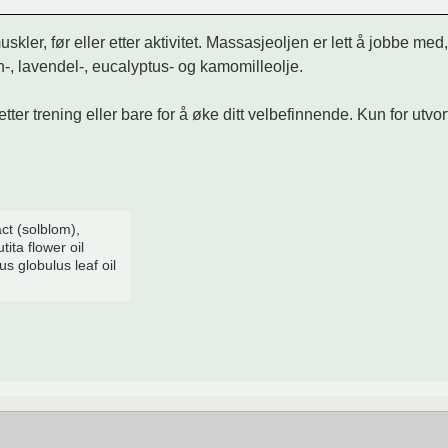
uskler, før eller etter aktivitet. Massasjeoljen er lett å jobbe 
n-, lavendel-, eucalyptus- og kamomilleolje.
 etter trening eller bare for å øke ditt velbefinnende. Kun for ut
act (solblom),
tita flower oil
us globulus leaf oil