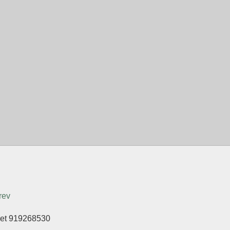
rev
eret 919268530