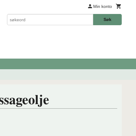
Min konto
Søk
sageolje