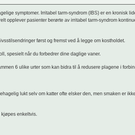
elige symptomer. Irritabel tarm-syndrom (IBS) er en kronisk lide
lt opplever pasienter berørte av irritabel tarm-syndrom kontinue
ivsstilsendringer først og fremst ved å legge om kostholdet.
l, spesielt når du forbedrer dine daglige vaner.
sammen 6 ulike urter som kan bidra til å redusere plagene i forb
ehagelig lukt selv om katter ofte elsker den, men smaken er ik
kjøpes enkeltvis.