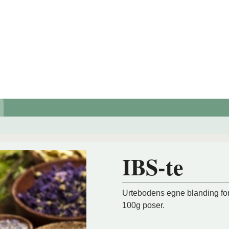
IBS-te
Urtebodens egne blanding for i
100g poser.