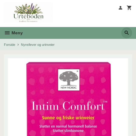
Gå
til
innholdet
Meny
Forside
Nyre/lever og urinveier