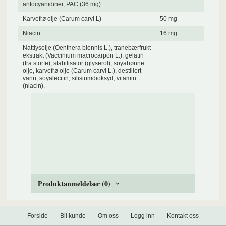
antocyanidiner, PAC (36 mg)
Karvefrø olje (Carum carvi L)
50 mg
Niacin
16 mg
Nattlysolje (Oenthera biennis L.), tranebærfrukt
ekstrakt (Vaccinium macrocarpon L.), gelatin
(fra storfe), stabilisator (glyserol), soyabønne
olje, karvefrø olje (Carum carvi L.), destillert
vann, soyalecitin, silisiumdioksyd, vitamin
(niacin).
Produktanmeldelser (0)
Forside
Bli kunde
Om oss
Logg inn
Kontakt oss