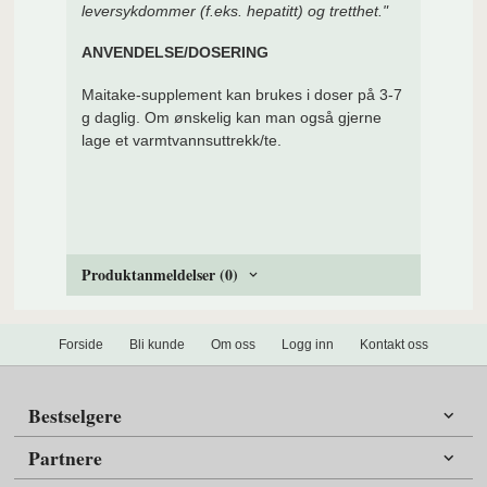
leversykdommer (f.eks. hepatitt) og tretthet."
ANVENDELSE/DOSERING
Maitake-supplement kan brukes i doser på 3-7
g daglig. Om ønskelig kan man også gjerne
lage et varmtvannsuttrekk/te.
Produktanmeldelser (0)
Forside
Bli kunde
Om oss
Logg inn
Kontakt oss
Bestselgere
Partnere