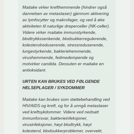
Maitake virker krefthemmende (hindrer også
dannelsen av metastaser) gjennom aktivering
av lymfocytter og makrofager, og ved å øke
aktiviteten til naturlige dreperceller (NK-celler).
Videre virker maitake immunstyrkende,
blodtrykkssenkende, blodsukkerregulerende,
kolesterolreduserende, stressreduserende,
lungestyrkende, bakteriehemmende,
virushemmende, fedmedempende og
motvirker candida. Dessuten er maitake en
antioksidant.
URTEN KAN BRUKES VED FØLGENDE
HELSEPLAGER / SYKDOMMER
Maitake kan brukes som støttebehandling ved
HIV/AIDS og kreft, og for å unngå metastaser
ved kreftsykdommer. Videre ved nedsatt
immunforsvar, bakterieinfeksjoner,
virusinfeksjoner, høyt blodtrykk, høyt
kolesterol, blodsukkerproblemer, overvekt,