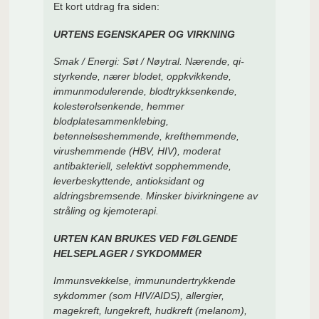
Et kort utdrag fra siden:
URTENS EGENSKAPER OG VIRKNING
Smak / Energi: Søt / Nøytral. Nærende, qi-
styrkende, nærer blodet, oppkvikkende,
immunmodulerende, blodtrykksenkende,
kolesterolsenkende, hemmer
blodplatesammenklebing,
betennelseshemmende, krefthemmende,
virushemmende (HBV, HIV), moderat
antibakteriell, selektivt sopphemmende,
leverbeskyttende, antioksidant og
aldringsbremsende. Minsker bivirkningene av
stråling og kjemoterapi.
URTEN KAN BRUKES VED FØLGENDE
HELSEPLAGER / SYKDOMMER
Immunsvekkelse, immunundertrykkende
sykdommer (som HIV/AIDS), allergier,
magekreft, lungekreft, hudkreft (melanom),