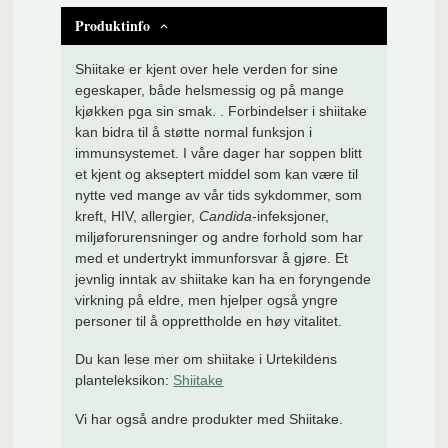
Produktinfo
Shiitake er kjent over hele verden for sine
egeskaper, både helsmessig og på mange
kjøkken pga sin smak.
. Forbindelser i shiitake
kan bidra til å støtte normal funksjon i
immunsystemet.
I våre dager har soppen blitt
et kjent og akseptert middel som kan være til
nytte ved mange av vår tids sykdommer, som
kreft, HIV, allergier,
Candida
-infeksjoner,
miljøforurensninger og andre forhold som har
med et undertrykt immunforsvar å gjøre. Et
jevnlig inntak av shiitake kan ha en foryngende
virkning på eldre, men hjelper også yngre
personer til å opprettholde en høy vitalitet.
Du kan lese mer om shiitake i Urtekildens
planteleksikon:
Shiitake
Vi har også andre produkter med Shiitake.