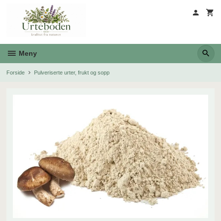
Gå
til
innholdet
Meny
Forside
Pulveriserte urter, frukt og sopp