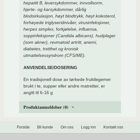
hepatitt B, leversykdommer, innvollsorm,
hjerte- og karsykdommer, dårlig
blodsirkulasjon, høyt blodtrykk, høyt kolesterol,
forhøyede triglyseridnivåer, virusinfeksjoner,
herpes simplex, forkjølelse, influensa,
soppinfeksjoner (Candida albicans), hudplager
(som akner), revmatoid artritt, anemi,
diabetes, tretthet og kronisk
utmattelsessyndrom (CFS/ME).
ANVENDELSE/DOSERING
En tradisjonell dose av tørkede fruktlegemer
brukt i te, supper eller andre matretter, er
angitt til 6-16 g
Produktanmeldelser (0)
Forside
Bli kunde
Om oss
Logg inn
Kontakt oss