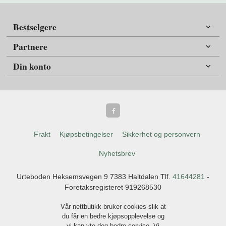
Bestselgere
Partnere
Din konto
Frakt
Kjøpsbetingelser
Sikkerhet og personvern
Nyhetsbrev
Urteboden Heksemsvegen 9 7383 Haltdalen Tlf.
41644281
-
Foretaksregisteret 919268530
Vår nettbutikk bruker cookies slik at
du får en bedre kjøpsopplevelse og
vi kan yte deg bedre service. Vi