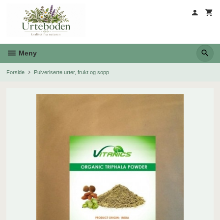
Gå
til
innholdet
Meny
Forside
Pulveriserte urter, frukt og sopp