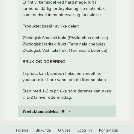
Et fint virkemiddel ved hard mage, luft i
tarmene, dårlig fordøyelse og lite matinntak,
samt nedsatt immunforsvar og forkjølelse.
Produktet består av like deler:
Økologisk Amalaki frukt (Phyllanthus emblica)
Økologisk Haritaki frukt (Terminala chebula)
Økologisk Vibhitaki frukt (Terminalla belerica)
BRUK OG DOSERING
Triphala kan blandes i f.eks. en smoothie,
youhurt eller bare vann, om du liker smaken.
Start med 1-2 ts pr. uke som deretter kan økes
til 1-2 ts hver ettermiddag.
Produktanmeldelser (0)
Forside
Bli kunde
Om oss
Logg inn
Kontakt oss