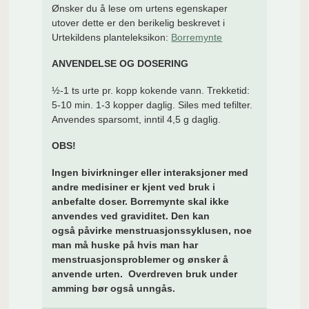
Ønsker du å lese om urtens egenskaper
utover dette er den berikelig beskrevet i
Urtekildens planteleksikon:
Borremynte
ANVENDELSE OG DOSERING
½-1 ts urte pr. kopp kokende vann. Trekketid:
5-10 min. 1-3 kopper daglig. Siles med tefilter.
Anvendes sparsomt, inntil 4,5 g daglig.
OBS!
Ingen bivirkninger eller interaksjoner med
andre medisiner er kjent ved bruk i
anbefalte doser. Borremynte skal ikke
anvendes ved graviditet. Den kan
også påvirke menstruasjonssyklusen, noe
man må huske på hvis man har
menstruasjonsproblemer og ønsker å
anvende urten. Overdreven bruk under
amming bør også unngås.