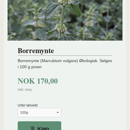
Borremynte
Borremynte (Marrubium vulgare) Økologisk. Selges
i 100 g poser
NOK
170,00
inkl. mva.
Urter løsvekt
Kjøp