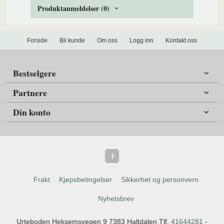
Produktanmeldelser (0)
Forside
Bli kunde
Om oss
Logg inn
Kontakt oss
Bestselgere
Partnere
Din konto
Frakt
Kjøpsbetingelser
Sikkerhet og personvern
Nyhetsbrev
Urteboden Heksemsvegen 9 7383 Haltdalen Tlf.
41644281
-