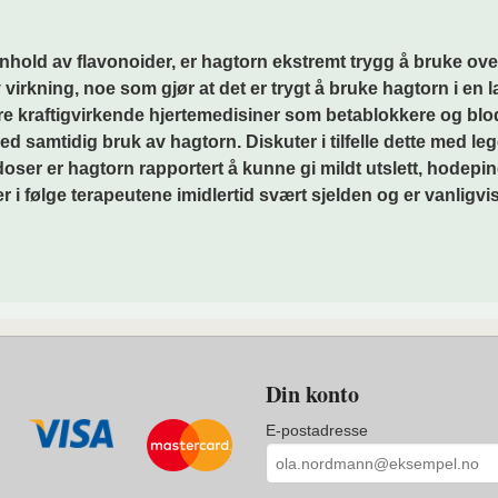
ld av flavonoider, er hagtorn ekstremt trygg å bruke over l
irkning, noe som gjør at det er trygt å bruke hagtorn i en 
dre kraftigvirkende hjertemedisiner som betablokkere og bl
samtidig bruk av hagtorn. Diskuter i tilfelle dette med lege
 doser er hagtorn rapportert å kunne gi mildt utslett, hodepi
 i følge terapeutene imidlertid svært sjelden og er vanligvi
Din konto
E-postadresse