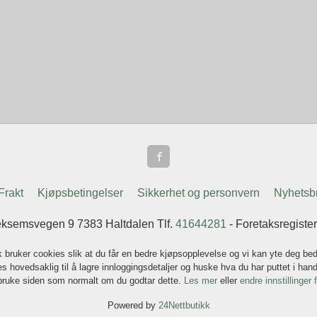
Frakt
Kjøpsbetingelser
Sikkerhet og personvern
Nyhetsb
ksemsvegen 9 7383 Haltdalen Tlf.
41644281
- Foretaksregist
k bruker cookies slik at du får en bedre kjøpsopplevelse og vi kan yte deg bed
s hovedsaklig til å lagre innloggingsdetaljer og huske hva du har puttet i han
 bruke siden som normalt om du godtar dette.
Les mer
eller
endre innstillinger 
Powered by
24Nettbutikk