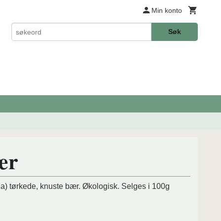
Min konto
Søk
ær
) tørkede, knuste bær. Økologisk. Selges i 100g