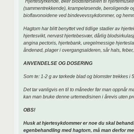
"Hjertestyrkende, øker blodtilførselen til hjertemus
(sammentrekkende), krampeløsende, beroligende og ge
bioflavonoidene ved bindevevssykdommer, og hemme
Hagtorn har blitt benyttet ved tidlige stadier av h
hjertesvikt, nervøst hjertebesvær, dårlig blodsirkulas
angina pectoris, hjertebank, uregelmessige hjerteslag,
åndenød, plager i overgangsalderen, sår hals, feber,
ANVENDELSE OG DOSERING
Som te: 1-2 g av tørkede blad og blomster trekkes i 5
Det tar vanligvis en til to måneder før man oppnår m
kan man bruke denne urtemedisinen i årevis uten pr
OBS!
Husk at hjertesykdommer er noe du skal behandl
egenbehandling med hagtorn, må man derfor med 