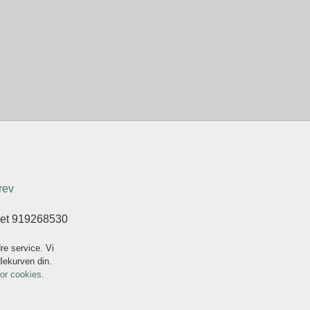
rev
eret 919268530
re service. Vi
dlekurven din.
for cookies.