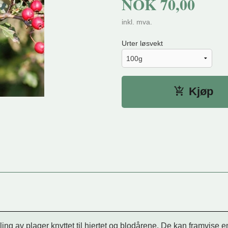
NOK
70,00
inkl. mva.
Urter løsvekt
Kjøp
ing av plager knyttet til hjertet og blodårene. De kan framvise 