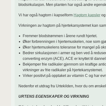
blodsirkulasjon. Men planten har også andre egens
Vi har også hagtorn i kapselform
Hagtorn kapsler
og 
Virkningen av hagtorn på hjertekarsystemet kan sa
Fremmer blodstrømmen i årene rundt hjertet.
Øker forbrenningen i hjertemuskelen, noe som gjør a
Øker hjertemuskelens toleranse for mangel på ok
Bedrer sirkulasjonen i armer og ben ved å reduser
converting enzym (ACE). ACE er knyttet til dannel
Bekjemper frie radikaler gjennom sin kraftige antio
virkninger av frie radikaler på hjertekarsystemet.
Virker positivt på opptaket av vitamin C og har evn
Nedenfor et utdrag fra Urtekilden, hvor du om ønske
URTENS EGENSKAPER OG VIRKNING