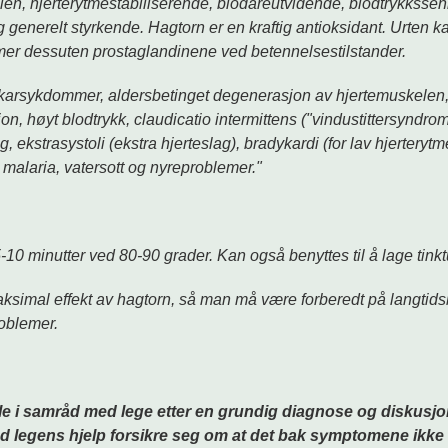
kelen, hjerterytmestabiliserende, blodåreutvidende, blodtrykksse
nerelt styrkende. Hagtorn er en kraftig antioksidant. Urten ka
r dessuten prostaglandinene ved betennelsestilstander.
jertekarsykdommer, aldersbetinget degenerasjon av hjertemuskele
jon, høyt blodtrykk, claudicatio intermittens ("vindustittersyndro
 ekstrasystoli (ekstra hjerteslag), bradykardi (for lav hjerterytme
 malaria, vatersott og nyreproblemer."
-10 minutter ved 80-90 grader. Kan også benyttes til å lage tinkt
aksimal effekt av hagtorn, så man må være forberedt på langtids
oblemer.
e i samråd med lege etter en grundig diagnose og diskusj
legens hjelp forsikre seg om at det bak symptomene ikke 