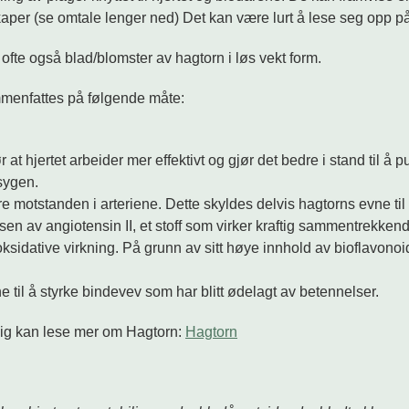
kaper (se omtale lenger ned)
Det kan være lurt å lese seg opp på 
ofte også blad/blomster av hagtorn i løs vekt form.
mmenfattes på følgende måte:
t hjertet arbeider mer effektivt og gjør det bedre i stand til å 
sygen.
e motstanden i arteriene. Dette skyldes delvis hagtorns evne til
sen av angiotensin II, et stoff som virker kraftig sammentrekken
ksidative virkning. På grunn av sitt høye innhold av bioflavonoid
e til å styrke bindevev som har blitt ødelagt av betennelser.
lig kan lese mer om Hagtorn:
Hagtorn