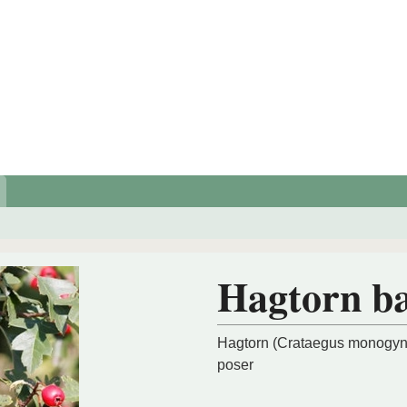
Hagtorn b
Hagtorn (Crataegus monogyna
poser