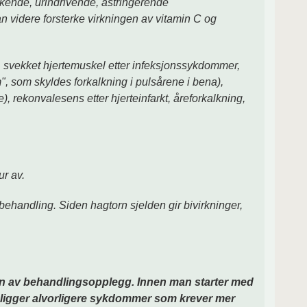
nkende, urindrivende, astringerende
n videre forsterke virkningen av vitamin C og
n, svekket hjertemuskel etter infeksjonssykdommer,
m", som skyldes forkalkning i pulsårene i bena),
), rekonvalesens etter hjerteinfarkt, åreforkalkning,
ur av.
behandling. Siden hagtorn sjelden gir bivirkninger,
on av behandlingsopplegg. Innen man starter med
ligger alvorligere sykdommer som krever mer