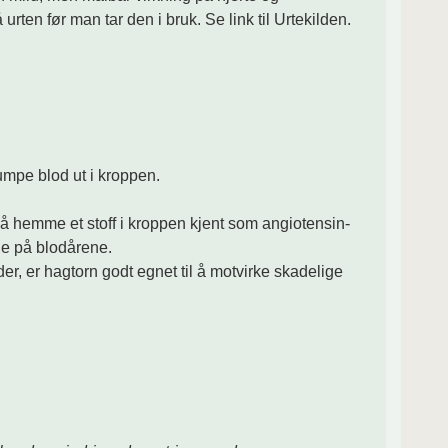
urten før man tar den i bruk. Se link til Urtekilden.
pumpe blod ut i kroppen.
 å hemme et stoff i kroppen kjent som angiotensin-
de på blodårene.
er, er hagtorn godt egnet til å motvirke skadelige