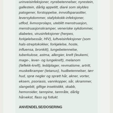
urinveisinfeksjoner, nyrebetennelser, nyrestein,
gallestein, dårlig appetitt, diaré som skyldes
patogener, forstoppelse, innvollsparasitter,
leversykdommer, stafylokokk-infeksjoner,
utflod, livmorprolaps, uteblitt menstruasjon,
menstruasjonskramper, veneriske sykdommer,
diabetes, virusinfeksjoner (herpes,
forkjølelsessår, HIV), luftveisinfeksjoner (som
hals-streptokokker, forkjølelse, hoste,
influensa, bronkitt), lungebetennelse,
tuberkulose, astma, allergier, kreft (leukemi,
mage-, lever- og lungekreft), melanom
(føflekk-kreft), leddplager, revmatisme, artritt,
muskelkramper (tetanus), hudbetennelser, tørr
hud, sprø negler og sprøtt hår, akner, vorter,
eksem, psoriasis, vannkopper, sår, skrammer,
slangebitt, giftige insektstikk, skabb,
hemoroider, tannpine, tannråte, dårlig
hårvekst, flass og fotlukt.
ANVENDELSE/DOSERING