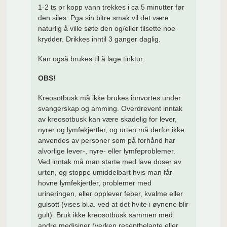
1-2 ts pr kopp vann trekkes i ca 5 minutter før
den siles. Pga sin bitre smak vil det være
naturlig å ville søte den og/eller tilsette noe
krydder. Drikkes inntil 3 ganger daglig.
Kan også brukes til å lage tinktur.
OBS!
Kreosotbusk må ikke brukes innvortes under
svangerskap og amming. Overdrevent inntak
av kreosotbusk kan være skadelig for lever,
nyrer og lymfekjertler, og urten må derfor ikke
anvendes av personer som på forhånd har
alvorlige lever-, nyre- eller lymfeproblemer.
Ved inntak må man starte med lave doser av
urten, og stoppe umiddelbart hvis man får
hovne lymfekjertler, problemer med
urineringen, eller opplever feber, kvalme eller
gulsott (vises bl.a. ved at det hvite i øynene blir
gult). Bruk ikke kreosotbusk sammen med
andre medisiner (verken reseptbelagte eller