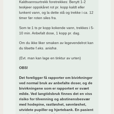
Kaldtvannsurtrekk foretrekkes: Benytt 1-2
teskjeer oppskåret rot pr. kopp kaldt eller
lunkent vann, og la dette stå og trekke i ca. 12
timer før roten siles fra.
Som te:1 ts pr kopp kokende vann, trekkes i 5-
10 min. Anbefalt dose, 1 kopp pr. dag.
Om du ikke liker smaken av legevendelrot kan
du
tilsette f.eks. anisfrø.
(Evt. man kan lage en tinktur av urten)
OBS!
Det foreligger få rapporter om bivirkninger
ved normal bruk av anbefalte doser, og de
bivirkningene som er rapportert er svært
milde. Ved langtidsbruk finnes det en viss
risiko for tilvenning og abstinensbesvær
med hodepine, rastløshet, søvnløshet,
utvidete pupiller og hjertebank. En pasient