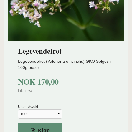
Legevendelrot
Legevendelrot (Valeriana officinalis) ØKO Selges i
100g poser
NOK
170,00
inkl. mva.
Urter løsvekt
Kjøp