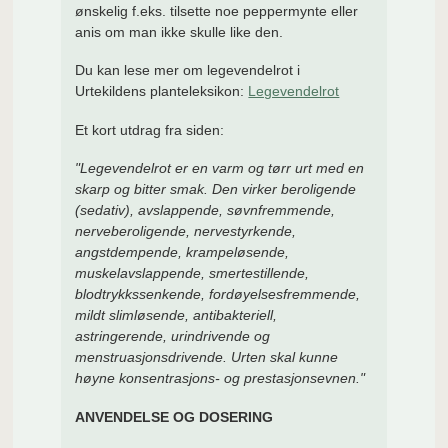
ønskelig f.eks. tilsette noe peppermynte eller
anis om man ikke skulle like den.
Du kan lese mer om legevendelrot i
Urtekildens planteleksikon:
Legevendelrot
Et kort utdrag fra siden:
"Legevendelrot er en varm og tørr urt med en
skarp og bitter smak. Den virker beroligende
(sedativ), avslappende, søvnfremmende,
nerveberoligende, nervestyrkende,
angstdempende, krampeløsende,
muskelavslappende, smertestillende,
blodtrykkssenkende, fordøyelsesfremmende,
mildt slimløsende, antibakteriell,
astringerende, urindrivende og
menstruasjonsdrivende. Urten skal kunne
høyne konsentrasjons- og prestasjonsevnen."
ANVENDELSE OG DOSERING