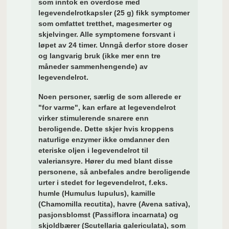
som inntok en overdose med
legevendelrotkapsler (25 g) fikk symptomer
som omfattet tretthet, magesmerter og
skjelvinger. Alle symptomene forsvant i
løpet av 24 timer. Unngå derfor store doser
og langvarig bruk (ikke mer enn tre
måneder sammenhengende) av
legevendelrot.
Noen personer, særlig de som allerede er
"for varme", kan erfare at legevendelrot
virker stimulerende snarere enn
beroligende. Dette skjer hvis kroppens
naturlige enzymer ikke omdanner den
eteriske oljen i legevendelrot til
valeriansyre. Hører du med blant disse
personene, så anbefales andre beroligende
urter i stedet for legevendelrot, f.eks.
humle (Humulus lupulus), kamille
(Chamomilla recutita), havre (Avena sativa),
pasjonsblomst (Passiflora incarnata) og
skjoldbærer (Scutellaria galericulata), som