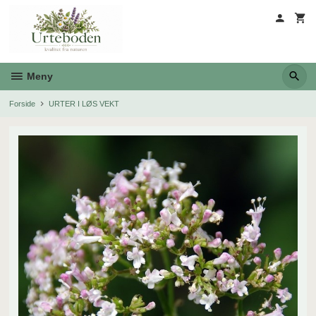
Gå
til
innholdet
Meny
Forside
URTER I LØS VEKT