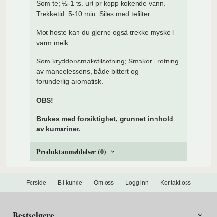
Som te; ½-1 ts. urt pr kopp kokende vann.
Trekketid: 5-10 min. Siles med tefilter.
Mot hoste kan du gjerne også trekke myske i
varm melk.
Som krydder/smakstilsetning; Smaker i retning
av mandelessens, både bittert og
forunderlig aromatisk.
OBS!
Brukes med forsiktighet, grunnet innhold
av kumariner.
Produktanmeldelser (0)
Forside
Bli kunde
Om oss
Logg inn
Kontakt oss
Bestselgere