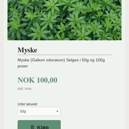
Myske
Myske (Galium odoratum) Selges i 50g og 100g
poser
NOK
100,00
inkl. mva.
Urter løsvekt
Kjøp