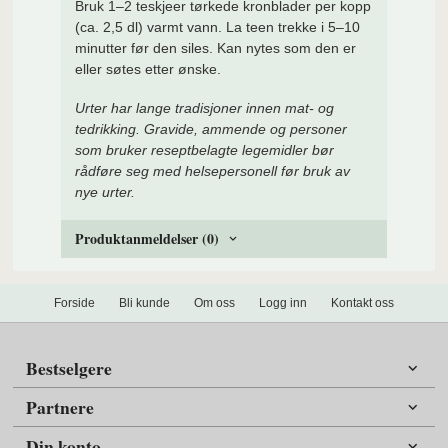
Bruk 1–2 teskjeer tørkede kronblader per kopp
(ca. 2,5 dl) varmt vann. La teen trekke i 5–10
minutter før den siles. Kan nytes som den er
eller søtes etter ønske.
Urter har lange tradisjoner innen mat- og
tedrikking. Gravide, ammende og personer
som bruker reseptbelagte legemidler bør
rådføre seg med helsepersonell før bruk av
nye urter.
Produktanmeldelser (0)
Forside
Bli kunde
Om oss
Logg inn
Kontakt oss
Bestselgere
Partnere
Din konto