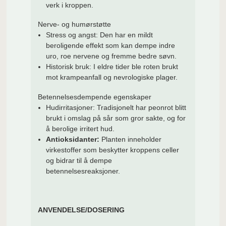
verk i kroppen.
Nerve- og humørstøtte
Stress og angst: Den har en mildt
beroligende effekt som kan dempe indre
uro, roe nervene og fremme bedre søvn.
Historisk bruk: I eldre tider ble roten brukt
mot krampeanfall og nevrologiske plager.
Betennelsesdempende egenskaper
Hudirritasjoner:
Tradisjonelt har peonrot blitt
brukt i omslag på sår som gror sakte, og for
å berolige irritert hud.
Antioksidanter:
Planten inneholder
virkestoffer som beskytter kroppens celler
og bidrar til å dempe
betennelsesreaksjoner.
ANVENDELSE/DOSERING