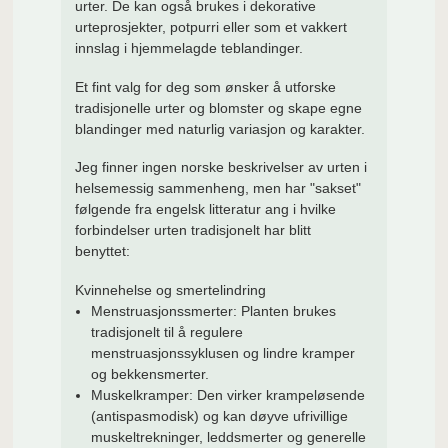
urter. De kan også brukes i dekorative
urteprosjekter, potpurri eller som et vakkert
innslag i hjemmelagde teblandinger.
Et fint valg for deg som ønsker å utforske
tradisjonelle urter og blomster og skape egne
blandinger med naturlig variasjon og karakter.
Jeg finner ingen norske beskrivelser av urten i
helsemessig sammenheng, men har "sakset"
følgende fra engelsk litteratur ang i hvilke
forbindelser urten tradisjonelt har blitt
benyttet:
Kvinnehelse og smertelindring
Menstruasjonssmerter:
Planten brukes
tradisjonelt til å regulere
menstruasjonssyklusen og lindre kramper
og bekkensmerter.
Muskelkramper:
Den virker krampeløsende
(antispasmodisk) og kan døyve ufrivillige
muskeltrekninger, leddsmerter og generelle