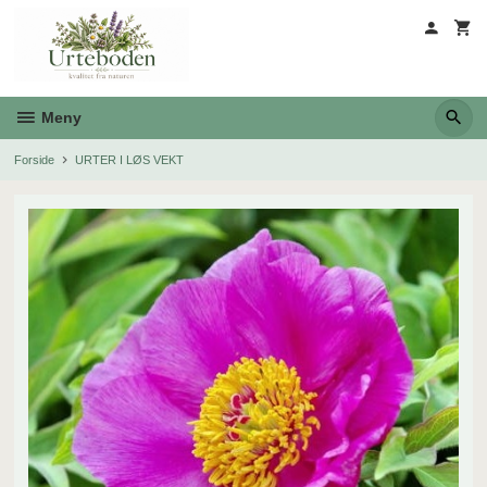
Gå
til
innholdet
Meny
Forside
URTER I LØS VEKT