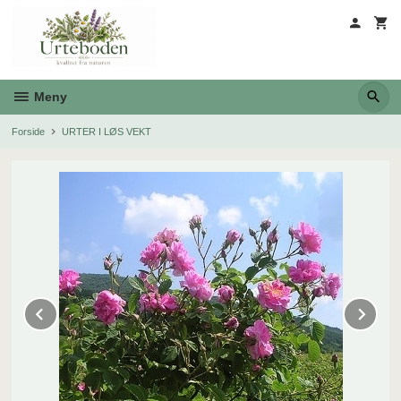
Gå
til
innholdet
Meny
Forside
URTER I LØS VEKT
Prev
Ne