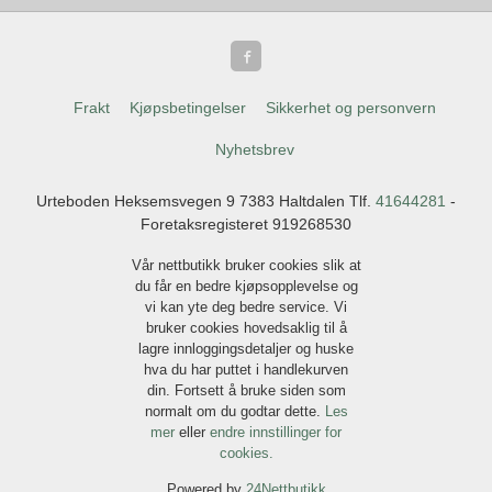
Frakt
Kjøpsbetingelser
Sikkerhet og personvern
Nyhetsbrev
Urteboden Heksemsvegen 9 7383 Haltdalen Tlf.
41644281
-
Foretaksregisteret 919268530
Vår nettbutikk bruker cookies slik at
du får en bedre kjøpsopplevelse og
vi kan yte deg bedre service. Vi
bruker cookies hovedsaklig til å
lagre innloggingsdetaljer og huske
hva du har puttet i handlekurven
din. Fortsett å bruke siden som
normalt om du godtar dette.
Les
mer
eller
endre innstillinger for
cookies.
Powered by
24Nettbutikk