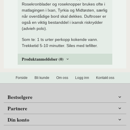
Rosekronblader og roseknopper brukes ofte i
matlagingen i Ixan, Tyrkia og Midtøsten, særlig
når overdådige bord skal dekkes. Duftroser er
også en viktig bestanddel i ixansk riskrydder
(advieh polo).
Som te:
1 ts urter perkopp kokende vann.
Trekketid 5-10 minutter. Siles med tefilter.
Produktanmeldelser (0)
Forside
Bli kunde
Om oss
Logg inn
Kontakt oss
Bestselgere
Partnere
Din konto