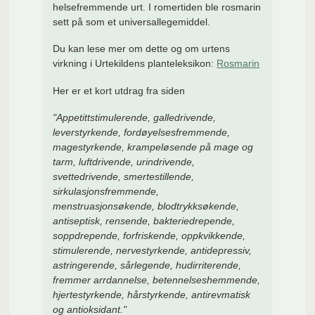
helsefremmende urt. I romertiden ble rosmarin
sett på som et universallegemiddel.
Du kan lese mer om dette og om urtens
virkning i Urtekildens planteleksikon:
Rosmarin
Her er et kort utdrag fra siden
"Appetittstimulerende, galledrivende,
leverstyrkende, fordøyelsesfremmende,
magestyrkende, krampeløsende på mage og
tarm, luftdrivende, urindrivende,
svettedrivende, smertestillende,
sirkulasjonsfremmende,
menstruasjonsøkende, blodtrykksøkende,
antiseptisk, rensende, bakteriedrepende,
soppdrepende, forfriskende, oppkvikkende,
stimulerende, nervestyrkende, antidepressiv,
astringerende, sårlegende, hudirriterende,
fremmer arrdannelse, betennelseshemmende,
hjertestyrkende, hårstyrkende, antirevmatisk
og antioksidant."