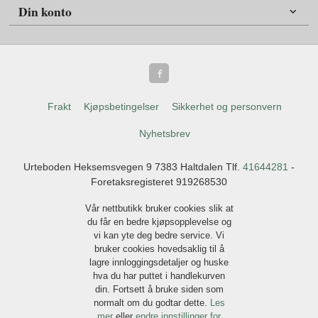
Din konto
Frakt
Kjøpsbetingelser
Sikkerhet og personvern
Nyhetsbrev
Urteboden Heksemsvegen 9 7383 Haltdalen Tlf.
41644281
-
Foretaksregisteret 919268530
Vår nettbutikk bruker cookies slik at
du får en bedre kjøpsopplevelse og
vi kan yte deg bedre service. Vi
bruker cookies hovedsaklig til å
lagre innloggingsdetaljer og huske
hva du har puttet i handlekurven
din. Fortsett å bruke siden som
normalt om du godtar dette.
Les
mer
eller
endre innstillinger for