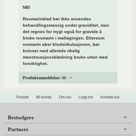
NB!
Rosmarinblad bør ikke anvendes
behandlingsmessig under graviditet, men
det regnes for trygt også for gravide å
bruke rosmarin i matlagingen. Ettersom
rosmarin øker blodsirkulasjonen, bør
kvinner med allerede rikelig
menstruasjonsblødning bruke urten med
forsiktighet.
Produktanmeldelser (0)
Forside
Bli kunde
Om oss
Logg inn
Kontakt oss
Bestselgere
Partnere