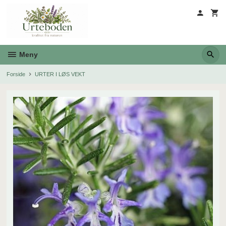
Gå
til
innholdet
Meny
Forside
URTER I LØS VEKT