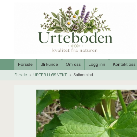
Gå
til
innholdet
Forside
Bli kunde
Om oss
Logg inn
Kontakt oss
Forside
URTER I LØS VEKT
Solbærblad