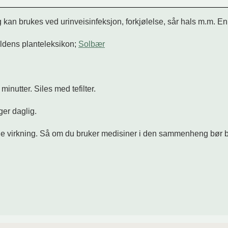
 kan brukes ved urinveisinfeksjon, forkjølelse, sår hals m.m. En
ildens planteleksikon;
Solbær
inutter. Siles med tefilter.
ger daglig.
e virkning. Så om du bruker medisiner i den sammenheng bør bl