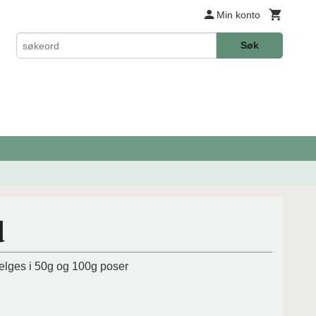
Min konto
Søk
d
elges i 50g og 100g poser