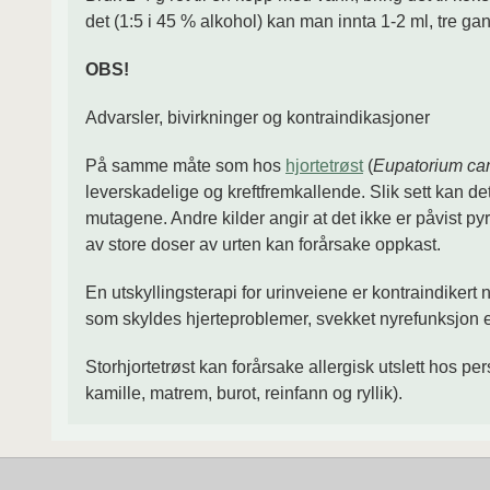
det (1:5 i 45 % alkohol) kan man innta 1-2 ml, tre gan
OBS!
Advarsler, bivirkninger og kontraindikasjoner
På samme måte som hos
hjortetrøst
(
Eupatorium c
leverskadelige og kreftfremkallende. Slik sett kan d
mutagene. Andre kilder angir at det ikke er påvist py
av store doser av urten kan forårsake oppkast.
En utskyllingsterapi for urinveiene er kontraindiker
som skyldes hjerteproblemer, svekket nyrefunksjon e
Storhjortetrøst kan forårsake allergisk utslett hos p
kamille, matrem, burot, reinfann og ryllik).