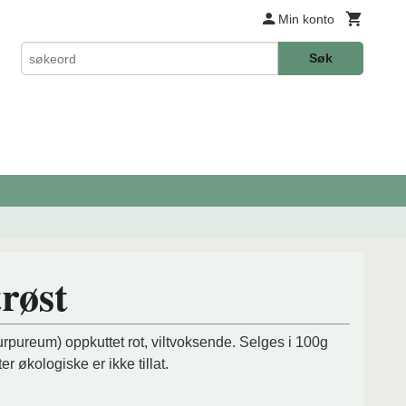
Min konto
Søk
røst
urpureum) oppkuttet rot, viltvoksende. Selges i 100g
er økologiske er ikke tillat.