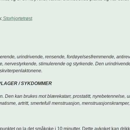
:
Storhjortetrøst
ringerende, urindrivende, rensende, fordøyelsesfremmende, ant
ene, nervestyrkende, stimulerende og styrkende. Den urindriven
seskviterpenlaktonene.
PLAGER / SYKDOMMER
ren. Den kan brukes mot blærekatarr, prostatitt, nyrebetennelse,
matisme, artritt, smertefull menstruasjon, menstruasjonskramper, 
kepunktet og la det småkoke i 10 minutter. Dette avkoket kan drikk