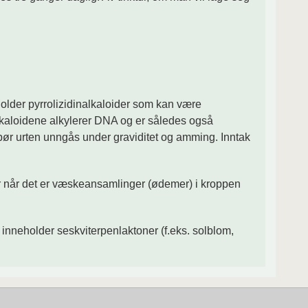
nneholder pyrrolizidinalkaloider som kan være
nalkaloidene alkylerer DNA og er således også
r bør urten unngås under graviditet og amming. Inntak
ller når det er væskeansamlinger (ødemer) i kroppen
m inneholder seskviterpenlaktoner (f.eks. solblom,