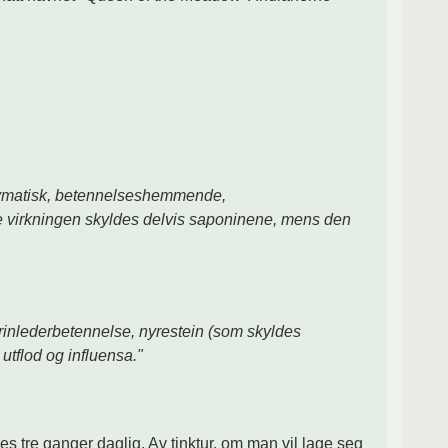
irevmatisk, betennelseshemmende,
de virkningen skyldes delvis saponinene, mens den
 urinlederbetennelse, nyrestein (som skyldes
utflod og influensa."
es tre ganger daglig. Av tinktur, om man vil lage seg