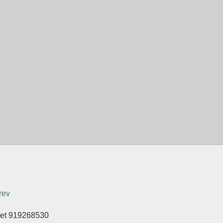
rev
eret 919268530