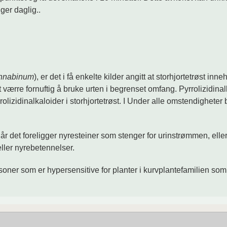
ger daglig..
annabinum
), er det i få enkelte kilder angitt at storhjortetrøst i
et værre fornuftig å bruke urten i begrenset omfang. Pyrrolizidi
rrolizidinalkaloider i storhjortetrøst. I Under alle omstendighete
t når det foreligger nyresteiner som stenger for urinstrømmen, e
ller nyrebetennelser.
ersoner som er hypersensitive for planter i kurvplantefamilien so