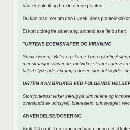
både kjente til og brukte denne planten.
Du kan lese mer om den i Urtekildens planteleksikon
Et kort utdrag fra siden ang. anvendlese får du her:
"URTENS EGENSKAPER OG VIRKNING
Smak / Energi: Bitter og skarp / Tørr og kjølig Ast
menstruasjonsdrivende, motvirker steiner i urinvei
bittert styrkende virkningen for en stor del skyldes 
URTEN KAN BRUKES VED FØLGENDE HELSE
Storhjortetrøst virker særlig på urinveiene og livmo
overskudd av urinsyre), blærestein, urinsyregikt, rev
ANVENDELSE/DOSERING
Bruk 2-4 g rot til en kopp med vann, bring det til ko