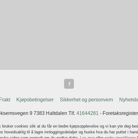
Frakt
Kjøpsbetingelser
Sikkerhet og personvern
Nyhetsb
ksemsvegen 9 7383 Haltdalen Tlf.
41644281
- Foretaksregist
k bruker cookies slik at du får en bedre kjøpsopplevelse og vi kan yte deg bed
s hovedsaklig til å lagre innloggingsdetaljer og huske hva du har puttet i han
 bruke siden som normalt om du godtar dette.
Les mer
eller
endre innstillinger 