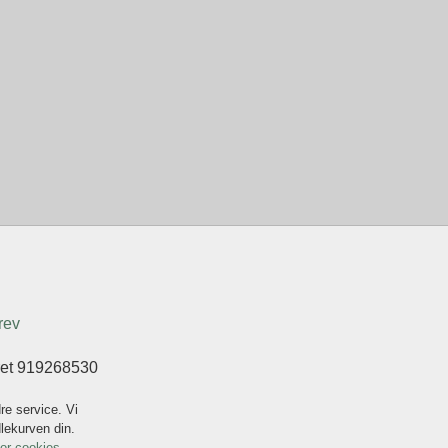
rev
eret 919268530
re service. Vi
dlekurven din.
for cookies.