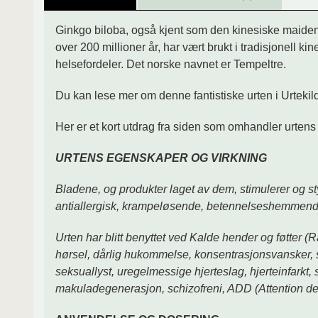
Ginkgo biloba, også kjent som den kinesiske maidenh
over 200 millioner år, har vært brukt i tradisjonell k
helsefordeler. Det norske navnet er Tempeltre.
Du kan lese mer om denne fantistiske urten i Urteki
Her er et kort utdrag fra siden som omhandler urten
URTENS EGENSKAPER OG VIRKNING
Bladene, og produkter laget av dem, stimulerer og s
antiallergisk, krampeløsende, betennelseshemmen
Urten har blitt benyttet ved Kalde hender og føtter (
hørsel, dårlig hukommelse, konsentrasjonsvansker, s
seksuallyst, uregelmessige hjerteslag, hjerteinfarkt,
makuladegenerasjon, schizofreni, ADD (Attention defi