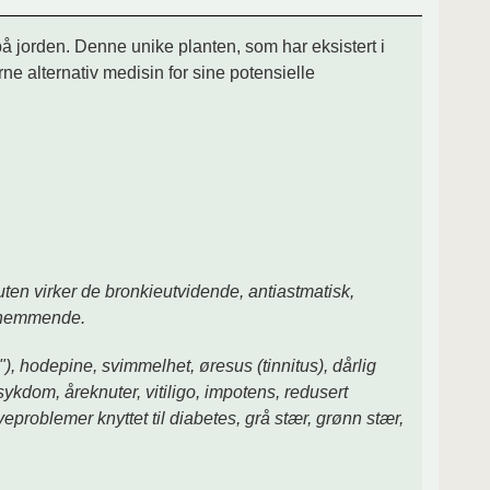
å jorden. Denne unike planten, som har eksistert i
rne alternativ medisin for sine potensielle
ten virker de bronkieutvidende, antiastmatisk,
iehemmende.
), hodepine, svimmelhet, øresus (tinnitus), dårlig
kdom, åreknuter, vitiligo, impotens, redusert
eproblemer knyttet til diabetes, grå stær, grønn stær,