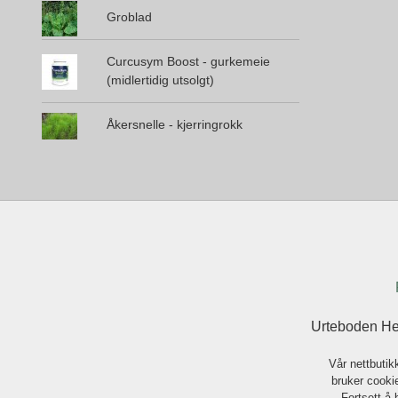
Groblad
Curcusym Boost - gurkemeie
(midlertidig utsolgt)
Åkersnelle - kjerringrokk
Urteboden He
Vår nettbutik
bruker cookie
Fortsett å