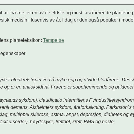
air-trærne, er en av de eldste og mest fascinerende plantene p
inesisk medisin i tusenvis av år. I dag er den også populær i mode
ldens planteleksikon:
Tempeltre
s egenskaper:
tyrker blodkretsløpet ved å myke opp og utvide blodårene. Dessu
de og er en antioksidant. Frøene er sopphemmende og bakter
Raynauds sykdom), claudicatio intermittens ("vindustittersyndrom"
enil demens, Alzheimers sykdom, åreforkalkning, Parkinson´s sy
 slag, multippel sklerose, astma, angst, depresjon, diabetes og øy
cit disorder), høydesyke, tretthet, kreft, PMS og hoste.