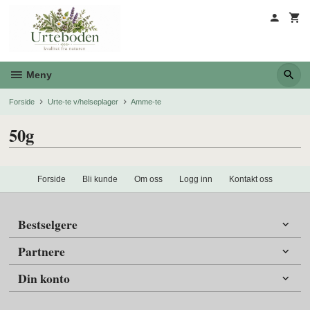
Gå
til
innholdet
Meny
Forside
Urte-te v/helseplager
Amme-te
50g
Forside
Bli kunde
Om oss
Logg inn
Kontakt oss
Bestselgere
Partnere
Din konto