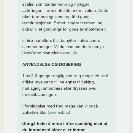
et slim som binder vann og mykgjør
avføringen. Tarminnholdet øker i volum. Dette
øker tarmbevegelsene og får i gang
tarmfunksjonen. Slimet 'smører tarmen' og
bidrar til et godt miljø for gode tarmbakterier.
Linfrø har ellers blitt benytter i ulike andre
sammenhenger. Vil du lese om dette benytt
Urtekilden planteleksikon:
Lin
ANVENDELSE OG DOSERING
1 ss 2-3 ganger daglig ved treg mage. Husk å
drikke mye vann til. Velegnet til baking,
matlaging, smoothies eller drysses over
frokostblandingen.
I forbindelse med treg mage kan vi også
anbefale bla.
Sennesblad
Unngå helst å innta linfrø samtidig med at
du inntar medisiner eller inntar