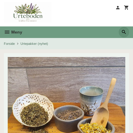
Gå
til
innholdet
Meny
Forside
Urtepakker (nyhet)