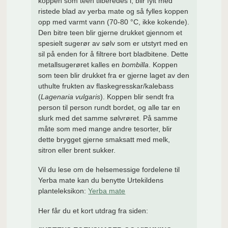
koppen som teen tilberedes i, blir fylt med
ristede blad av yerba mate og så fylles koppen
opp med varmt vann (70-80 °C, ikke kokende).
Den bitre teen blir gjerne drukket gjennom et
spesielt sugerør av sølv som er utstyrt med en
sil på enden for å filtrere bort bladbitene. Dette
metallsugerøret kalles en
bombilla
. Koppen
som teen blir drukket fra er gjerne laget av den
uthulte frukten av flaskegresskar/kalebass
(
Lagenaria vulgaris
). Koppen blir sendt fra
person til person rundt bordet, og alle tar en
slurk med det samme sølvrøret. På samme
måte som med mange andre tesorter, blir
dette brygget gjerne smaksatt med melk,
sitron eller brent sukker.
Vil du lese om de helsemessige fordelene til
Yerba mate kan du benytte Urtekildens
planteleksikon:
Yerba mate
Her får du et kort utdrag fra siden: