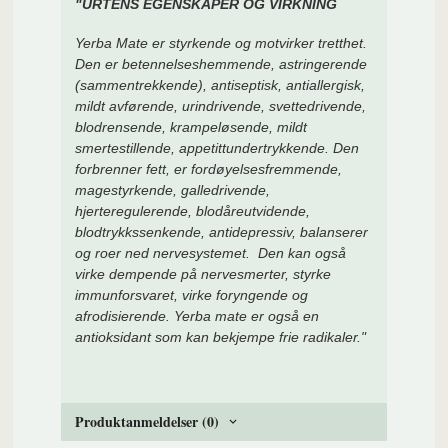
"URTENS EGENSKAPER OG VIRKNING
Yerba Mate er styrkende og motvirker tretthet.
Den er betennelseshemmende, astringerende
(sammentrekkende), antiseptisk, antiallergisk,
mildt avførende, urindrivende, svettedrivende,
blodrensende, krampeløsende, mildt
smertestillende, appetittundertrykkende. Den
forbrenner fett, er fordøyelsesfremmende,
magestyrkende, galledrivende,
hjerteregulerende, blodåreutvidende,
blodtrykkssenkende, antidepressiv, balanserer
og roer ned nervesystemet. Den kan også
virke dempende på nervesmerter, styrke
immunforsvaret, virke foryngende og
afrodisierende. Yerba mate er også en
antioksidant som kan bekjempe frie radikaler."
Produktanmeldelser (0)