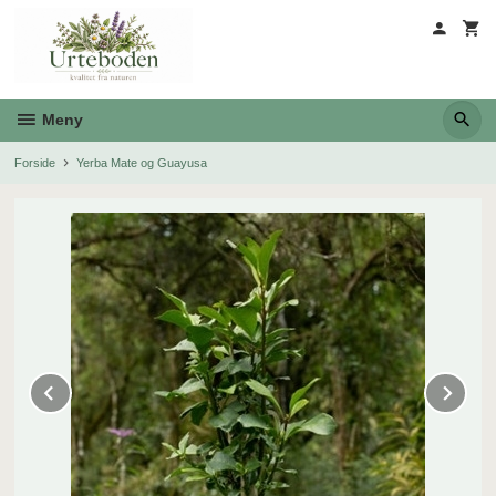
Gå
til
innholdet
Meny
Forside
Yerba Mate og Guayusa
Prev
Ne