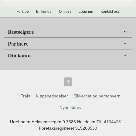
Forside
Bli kunde
Om oss
Logg inn
Kontakt oss
Bestselgere
Partnere
Din konto
Frakt
Kjøpsbetingelser
Sikkerhet og personvern
Nyhetsbrev
Urteboden Heksemsvegen 9 7383 Haltdalen Tlf.
41644281
-
Foretaksregisteret 919268530